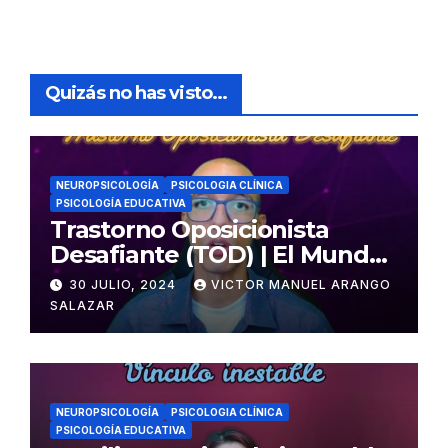
Quizás no has visto...
NEUROPSICOLOGÍA
PSICOLOGIA CLÍNICA
PSICOLOGÍA EDUCATIVA
Trastorno Oposicionista
Desafiante (TOD) | El Mundo
Psicológico
30 JULIO, 2024
VICTOR MANUEL ARANGO
SALAZAR
NEUROPSICOLOGÍA
PSICOLOGIA CLÍNICA
PSICOLOGÍA EDUCATIVA