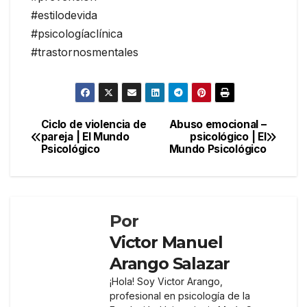
#estilodevida
#psicologíaclínica
#trastornosmentales
Navegación
Ciclo de violencia de
Abuso emocional –
pareja | El Mundo
psicológico | El
de
Psicológico
Mundo Psicológico
entradas
Por
Victor Manuel
Arango Salazar
¡Hola! Soy Victor Arango,
profesional en psicología de la