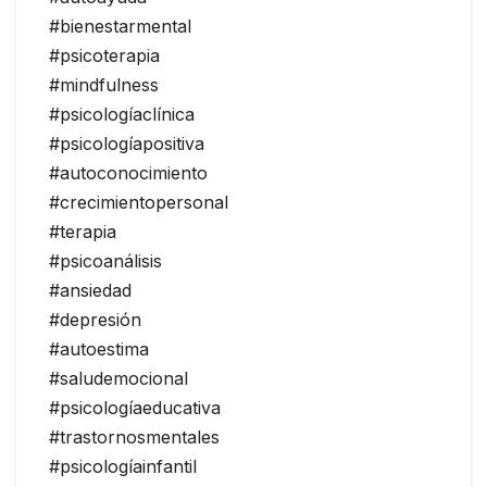
#bienestarmental
#psicoterapia
#mindfulness
#psicologíaclínica
#psicologíapositiva
#autoconocimiento
#crecimientopersonal
#terapia
#psicoanálisis
#ansiedad
#depresión
#autoestima
#saludemocional
#psicologíaeducativa
#trastornosmentales
#psicologíainfantil