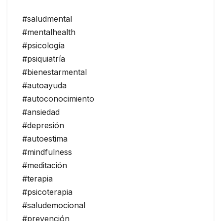
#saludmental
#mentalhealth
#psicología
#psiquiatría
#bienestarmental
#autoayuda
#autoconocimiento
#ansiedad
#depresión
#autoestima
#mindfulness
#meditación
#terapia
#psicoterapia
#saludemocional
#prevención