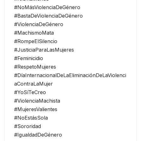
#NoMásViolenciaDeGénero
#BastaDeViolenciaDeGénero
#ViolenciaDeGénero
#MachismoMata
#RompeElSilencio
#JusticiaParaLasMujeres
#Feminicidio
#RespetoMujeres
#DíaInternacionalDeLaEliminaciónDeLaViolenci
aContraLaMujer
#YoSíTeCreo
#ViolenciaMachista
#MujeresValientes
#NoEstásSola
#Sororidad
#IgualdadDeGénero