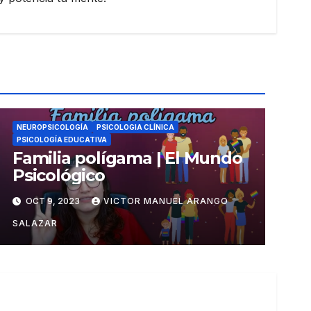
NEUROPSICOLOGÍA
PSICOLOGIA CLÍNICA
PSICOLOGÍA EDUCATIVA
Familia polígama | El Mundo
Psicológico
OCT 9, 2023
VICTOR MANUEL ARANGO
SALAZAR