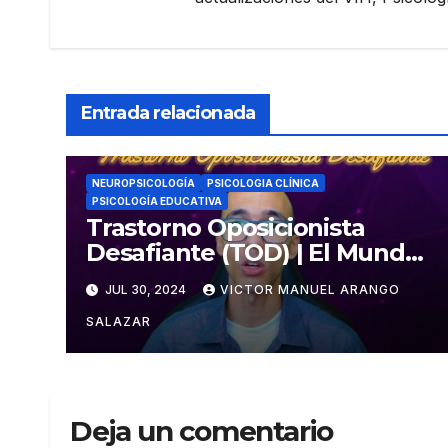
Entrada relacionada
NEUROPSICOLOGÍA
PSICOLOGIA CLÍNICA
PSICOLOGÍA EDUCATIVA
Trastorno Oposicionista
Desafiante (TOD) | El Mundo
Psicológico
JUL 30, 2024
VICTOR MANUEL ARANGO
SALAZAR
Deja un comentario