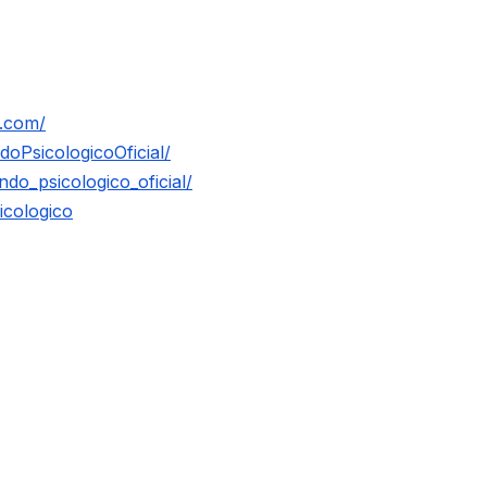
o.com/
oPsicologicoOficial/
do_psicologico_oficial/
icologico