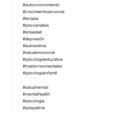
#autoconocimiento
#crecimientopersonal
#terapia
#psicoanálisis
#ansiedad
#depresión
#autoestima
#saludemocional
#psicologíaeducativa
#trastornosmentales
#psicologíainfantil
#saludmental
#mentalhealth
#psicología
#psiquiatría