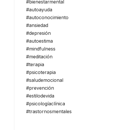
#bienestarmental
#autoayuda
#autoconocimiento
#ansiedad
#depresión
#autoestima
#mindfulness
#meditación
#terapia
#psicoterapia
#saludemocional
#prevención
#estilodevida
#psicologíaclínica
#trastornosmentales