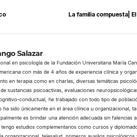
ico
La familia compuesta| E
ango Salazar
onal en psicología de la Fundación Universitaria María Can
mericana con más de 4 años de experiencia clínica y organi
 tanto en terapia como en charlas, diversas temáticas psico
de sustancias psicoactivas, evaluaciones neuropsicológicas
ognitivo-conductual, he trabajado con todo tipo de poblaci
no ha sido únicamente en el área clínica u organizacional
cipalmente es brindar una atención adecuada sin falencias a
tengo estudios complementarios como cursos y diplomados 
ía organizacional, telesalud, primeros auxilios psicológicos