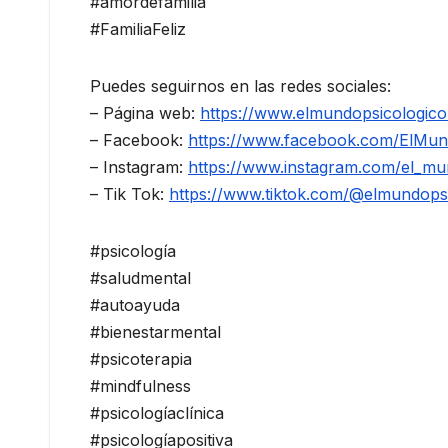
#amordefamilia
#FamiliaFeliz
Puedes seguirnos en las redes sociales:
– Página web:
https://www.elmundopsicologic
– Facebook:
https://www.facebook.com/ElMund
– Instagram:
https://www.instagram.com/el_mun
– Tik Tok:
https://www.tiktok.com/@elmundops
#psicología
#saludmental
#autoayuda
#bienestarmental
#psicoterapia
#mindfulness
#psicologíaclínica
#psicologíapositiva