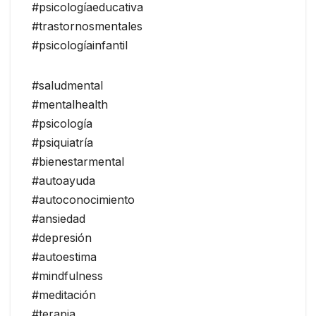
#psicologíaeducativa
#trastornosmentales
#psicologíainfantil
#saludmental
#mentalhealth
#psicología
#psiquiatría
#bienestarmental
#autoayuda
#autoconocimiento
#ansiedad
#depresión
#autoestima
#mindfulness
#meditación
#terapia