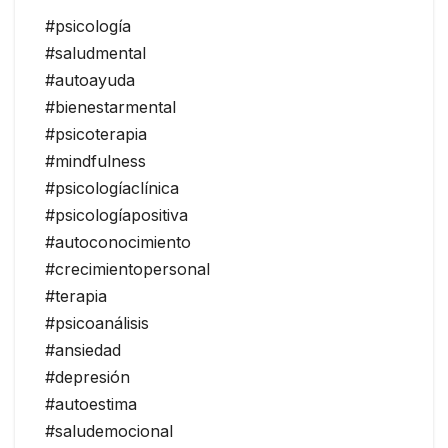
#psicología
#saludmental
#autoayuda
#bienestarmental
#psicoterapia
#mindfulness
#psicologíaclínica
#psicologíapositiva
#autoconocimiento
#crecimientopersonal
#terapia
#psicoanálisis
#ansiedad
#depresión
#autoestima
#saludemocional