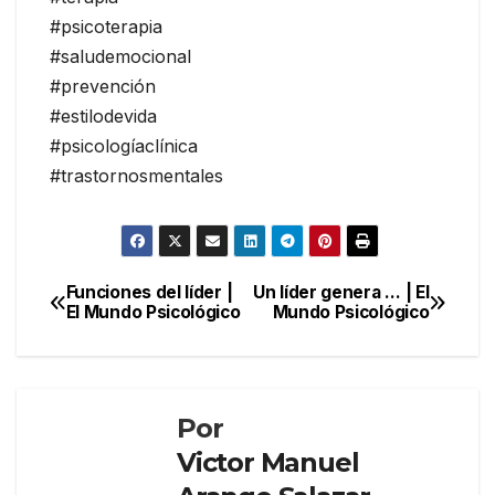
#psicoterapia
#saludemocional
#prevención
#estilodevida
#psicologíaclínica
#trastornosmentales
Navegación
Funciones del líder |
Un líder genera … | El
El Mundo Psicológico
Mundo Psicológico
de
entradas
Por
Victor Manuel