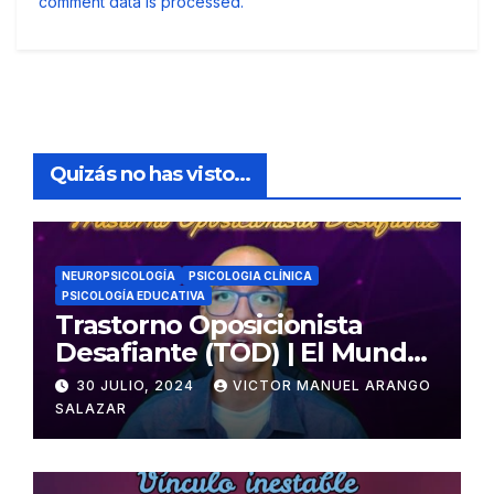
comment data is processed.
Quizás no has visto...
NEUROPSICOLOGÍA
PSICOLOGIA CLÍNICA
PSICOLOGÍA EDUCATIVA
Trastorno Oposicionista
Desafiante (TOD) | El Mundo
Psicológico
30 JULIO, 2024
VICTOR MANUEL ARANGO
SALAZAR