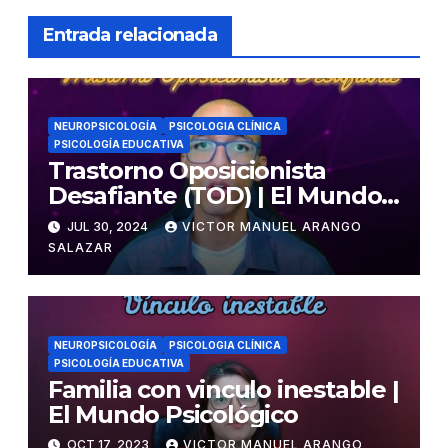
Entrada relacionada
NEUROPSICOLOGÍA
PSICOLOGIA CLÍNICA
PSICOLOGÍA EDUCATIVA
Trastorno Oposicionista
Desafiante (TOD) | El Mundo
Psicológico
JUL 30, 2024
VICTOR MANUEL ARANGO
SALAZAR
NEUROPSICOLOGÍA
PSICOLOGIA CLÍNICA
PSICOLOGÍA EDUCATIVA
Familia con vinculo inestable |
El Mundo Psicológico
OCT 17, 2023
VICTOR MANUEL ARANGO