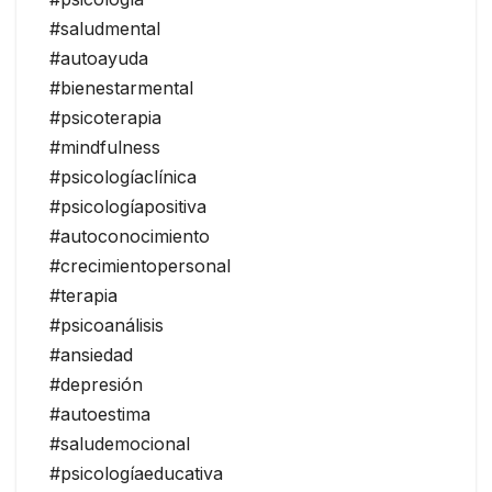
#saludmental
#autoayuda
#bienestarmental
#psicoterapia
#mindfulness
#psicologíaclínica
#psicologíapositiva
#autoconocimiento
#crecimientopersonal
#terapia
#psicoanálisis
#ansiedad
#depresión
#autoestima
#saludemocional
#psicologíaeducativa