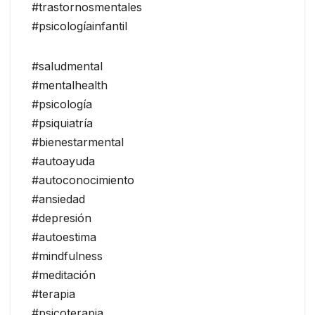
#trastornosmentales
#psicologíainfantil
#saludmental
#mentalhealth
#psicología
#psiquiatría
#bienestarmental
#autoayuda
#autoconocimiento
#ansiedad
#depresión
#autoestima
#mindfulness
#meditación
#terapia
#psicoterapia