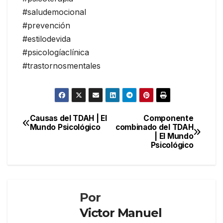
#saludemocional
#prevención
#estilodevida
#psicologíaclínica
#trastornosmentales
Navegación
Causas del TDAH | El
Componente
Mundo Psicológico
combinado del TDAH
de
| El Mundo
entradas
Psicológico
Por
Victor Manuel