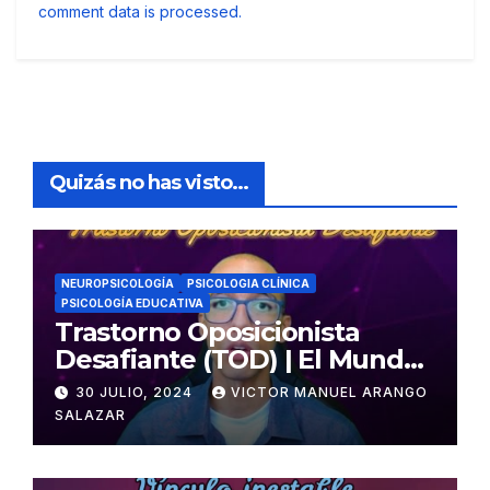
comment data is processed.
Quizás no has visto...
NEUROPSICOLOGÍA
PSICOLOGIA CLÍNICA
PSICOLOGÍA EDUCATIVA
Trastorno Oposicionista
Desafiante (TOD) | El Mundo
Psicológico
30 JULIO, 2024
VICTOR MANUEL ARANGO
SALAZAR