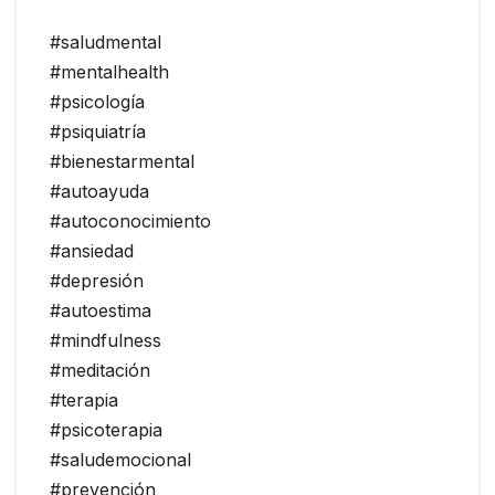
#saludmental
#mentalhealth
#psicología
#psiquiatría
#bienestarmental
#autoayuda
#autoconocimiento
#ansiedad
#depresión
#autoestima
#mindfulness
#meditación
#terapia
#psicoterapia
#saludemocional
#prevención