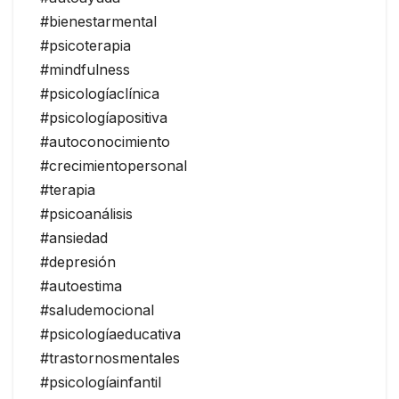
#bienestarmental
#psicoterapia
#mindfulness
#psicologíaclínica
#psicologíapositiva
#autoconocimiento
#crecimientopersonal
#terapia
#psicoanálisis
#ansiedad
#depresión
#autoestima
#saludemocional
#psicologíaeducativa
#trastornosmentales
#psicologíainfantil