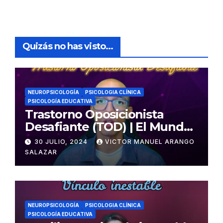
Quizás no has visto...
NEUROPSICOLOGÍA
PSICOLOGIA CLÍNICA
PSICOLOGÍA EDUCATIVA
Trastorno Oposicionista
Desafiante (TOD) | El Mundo
Psicológico
30 JULIO, 2024
VICTOR MANUEL ARANGO
SALAZAR
NEUROPSICOLOGÍA
PSICOLOGIA CLÍNICA
PSICOLOGÍA EDUCATIVA