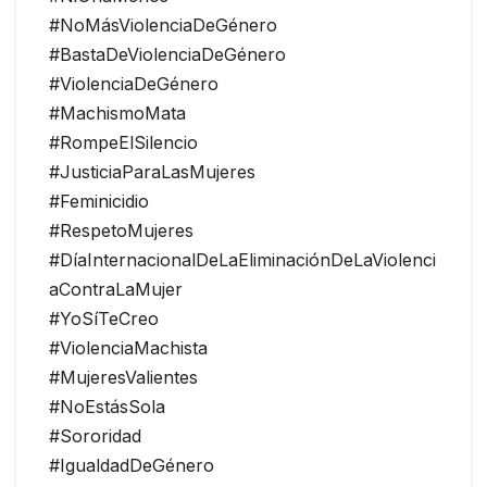
#NoMásViolenciaDeGénero
#BastaDeViolenciaDeGénero
#ViolenciaDeGénero
#MachismoMata
#RompeElSilencio
#JusticiaParaLasMujeres
#Feminicidio
#RespetoMujeres
#DíaInternacionalDeLaEliminaciónDeLaViolenci
aContraLaMujer
#YoSíTeCreo
#ViolenciaMachista
#MujeresValientes
#NoEstásSola
#Sororidad
#IgualdadDeGénero