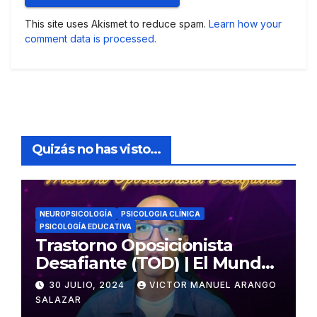
This site uses Akismet to reduce spam.
Learn how your
comment data is processed.
Quizás no has visto...
NEUROPSICOLOGÍA
PSICOLOGIA CLÍNICA
PSICOLOGÍA EDUCATIVA
Trastorno Oposicionista
Desafiante (TOD) | El Mundo
Psicológico
30 JULIO, 2024
VICTOR MANUEL ARANGO
SALAZAR