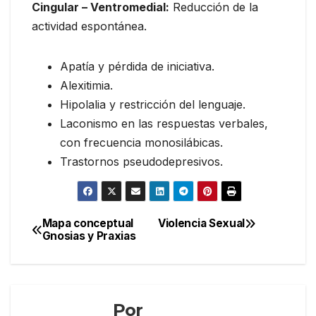
Cingular – Ventromedial:
Reducción de la
actividad espontánea.
Apatía y pérdida de iniciativa.
Alexitimia.
Hipolalia y restricción del lenguaje.
Laconismo en las respuestas verbales,
con frecuencia monosilábicas.
Trastornos pseudodepresivos.
Navegación
Mapa conceptual
Violencia Sexual
Gnosias y Praxias
de
entradas
Por