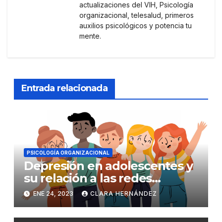
actualizaciones del VIH, Psicología
organizacional, telesalud, primeros
auxilios psicológicos y potencia tu
mente.
Entrada relacionada
PSICOLOGÍA ORGANIZACIONAL
Depresión en adolescentes y
su relación a las redes
sociales
ENE 24, 2023
CLARA HERNÁNDEZ