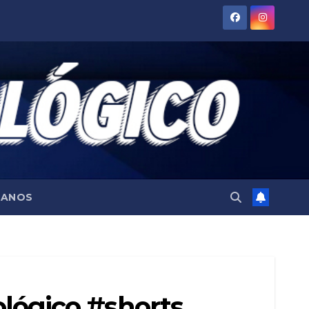
TANOS
cológico #shorts