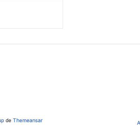
up
de
Themeansar
A