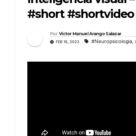
#short #shortvideo
Por
Victor Manuel Arango Salazar
#Neuropsicologia
,
FEB 19, 2023