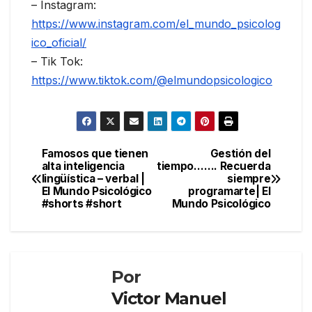
– Instagram:
https://www.instagram.com/el_mundo_psicolog
ico_oficial/
– Tik Tok:
https://www.tiktok.com/@elmundopsicologico
Navegación
Famosos que tienen
Gestión del
alta inteligencia
tiempo……. Recuerda
de
lingüística – verbal |
siempre
entradas
El Mundo Psicológico
programarte| El
#shorts #short
Mundo Psicológico
Por
Victor Manuel