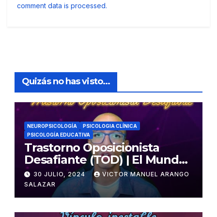
comment data is processed.
Quizás no has visto...
NEUROPSICOLOGÍA
PSICOLOGIA CLÍNICA
PSICOLOGÍA EDUCATIVA
Trastorno Oposicionista
Desafiante (TOD) | El Mundo
Psicológico
30 JULIO, 2024
VICTOR MANUEL ARANGO
SALAZAR