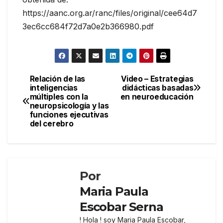
https://aanc.org.ar/ranc/files/original/cee64d7
3ec6cc684f72d7a0e2b366980.pdf
Navegación
Relación de las
Video – Estrategias
inteligencias
didácticas basadas
de
múltiples con la
en neuroeducación
entradas
neuropsicología y las
funciones ejecutivas
del cerebro
Por
Maria Paula
Escobar Serna
! Hola ! soy Maria Paula Escobar,