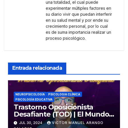
una totalidad, el cual puede
experimentar múltiples factores en
su diario vivir que puedan interferir
en su salud mental y por ende su
crecimiento personal, por lo cual
es de suma importancia realizar un
proceso psicológico.
Entrada relacionada
NEUROPSICOLOGÍA
PSICOLOGIA CLÍNICA
PSICOLOGÍA EDUCATIVA
Trastorno Oposicionista
Desafiante (TOD) | El Mundo
Psicológico
JUL 30, 2024
VICTOR MANUEL ARANGO