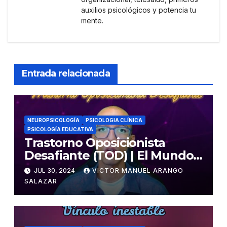
auxilios psicológicos y potencia tu
mente.
Entrada relacionada
NEUROPSICOLOGÍA
PSICOLOGIA CLÍNICA
PSICOLOGÍA EDUCATIVA
Trastorno Oposicionista
Desafiante (TOD) | El Mundo
Psicológico
JUL 30, 2024
VICTOR MANUEL ARANGO
SALAZAR