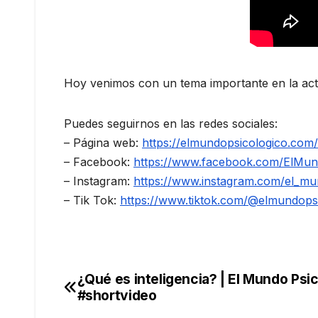
Hoy venimos con un tema importante en la act
Puedes seguirnos en las redes sociales:
– Página web:
https://elmundopsicologico.com/
– Facebook:
https://www.facebook.com/ElMund
– Instagram:
https://www.instagram.com/el_mun
– Tik Tok:
https://www.tiktok.com/@elmundops
¿Qué es inteligencia? | El Mundo Psi
Navegación
#shortvideo
de