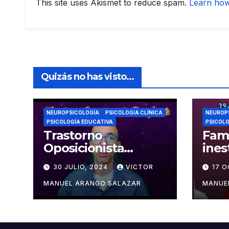
This site uses Akismet to reduce spam.
Learn how
Quizás no has visto...
NEUROPSICOLOGÍA
PSICOLOGIA CLÍNICA
NEUROP
PSICOLOGÍA EDUCATIVA
PSICOLO
Trastorno
Fami
Oposicionista
ines
Desafiante (TOD) |
Psic
30 JULIO, 2024
VICTOR
17 
El Mundo
Psicológico
MANUEL ARANGO SALAZAR
MANUE