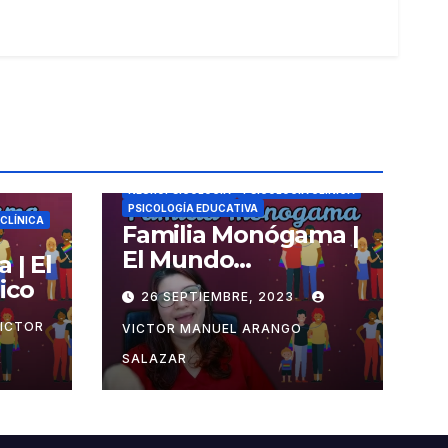
NEUROPSICOLOGÍA
PSICOLOGIA CLÍNICA
PSICOLOGÍA EDUCATIVA
 CLÍNICA
Familia Monógama |
El Mundo
 | El
Psicológico
ico
26 SEPTIEMBRE, 2023
ICTOR
VICTOR MANUEL ARANGO
R
SALAZAR