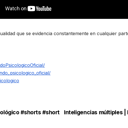
ualidad que se evidencia constantemente en cualquier par
oPsicologicoOficial/
do_psicologico_oficial/
icologico
cológico #shorts #short
Inteligencias múltiples 