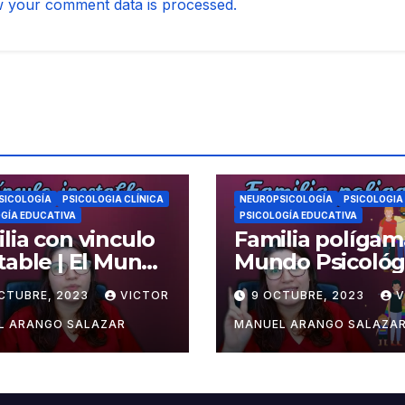
 your comment data is processed.
SICOLOGÍA
PSICOLOGIA CLÍNICA
NEUROPSICOLOGÍA
PSICOLOGIA
GÍA EDUCATIVA
PSICOLOGÍA EDUCATIVA
lia con vinculo
Familia polígama
table | El Mundo
Mundo Psicológ
ológico
OCTUBRE, 2023
VICTOR
9 OCTUBRE, 2023
V
L ARANGO SALAZAR
MANUEL ARANGO SALAZA