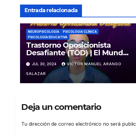
Entrada relacionada
NEUROPSICOLOGÍA
PSICOLOGIA CLÍNICA
PSICOLOGÍA EDUCATIVA
Trastorno Oposicionista
Desafiante (TOD) | El Mundo
Psicológico
JUL 30, 2024
VICTOR MANUEL ARANGO
SALAZAR
Deja un comentario
Tu dirección de correo electrónico no será publi