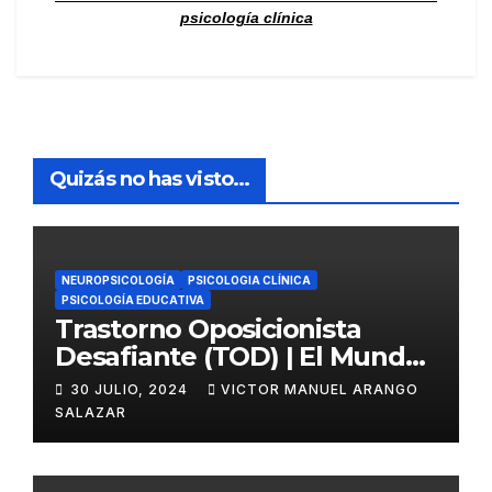
psicología clínica
Quizás no has visto...
NEUROPSICOLOGÍA
PSICOLOGIA CLÍNICA
PSICOLOGÍA EDUCATIVA
Trastorno Oposicionista
Desafiante (TOD) | El Mundo
Psicológico
30 JULIO, 2024
VICTOR MANUEL ARANGO
SALAZAR