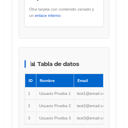
Otra tarjeta con contenido variado y
un
enlace interno
.
📊 Tabla de datos
ID
Nombre
Email
Estad
1
Usuario Prueba 1
test1@email.com
Activo
2
Usuario Prueba 2
test2@email.com
Inactiv
3
Usuario Prueba 3
test3@email.com
Pendie