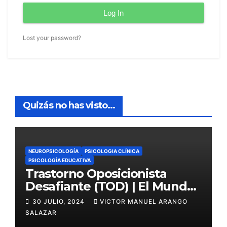
Log In
Lost your password?
Quizás no has visto...
NEUROPSICOLOGÍA
PSICOLOGIA CLÍNICA
PSICOLOGÍA EDUCATIVA
Trastorno Oposicionista
Desafiante (TOD) | El Mundo
Psicológico
30 JULIO, 2024
VICTOR MANUEL ARANGO
SALAZAR