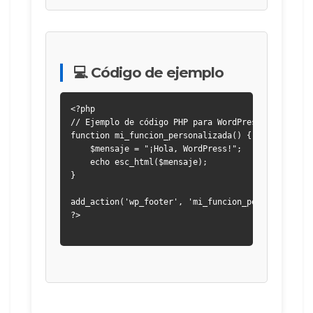
💻 Código de ejemplo
<?php

// Ejemplo de código PHP para WordPress

function mi_funcion_personalizada() {

    $mensaje = "¡Hola, WordPress!";

    echo esc_html($mensaje);

}

add_action('wp_footer', 'mi_funcion_personalizada'
?>
